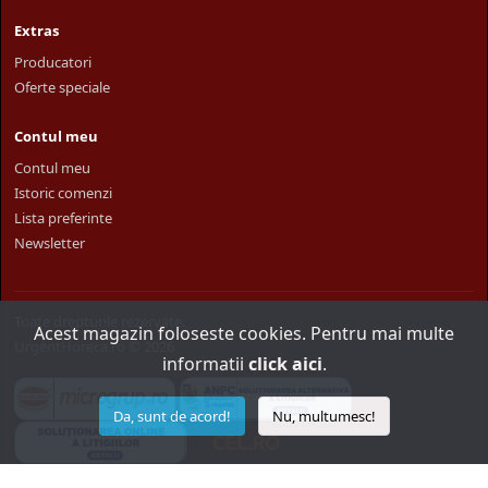
Extras
Producatori
Oferte speciale
Contul meu
Contul meu
Istoric comenzi
Lista preferinte
Newsletter
Toate drepturile rezervate.
Acest magazin foloseste cookies. Pentru mai multe
UrgentHoreca.ro © 2026
informatii
click aici
.
Da, sunt de acord!
Nu, multumesc!