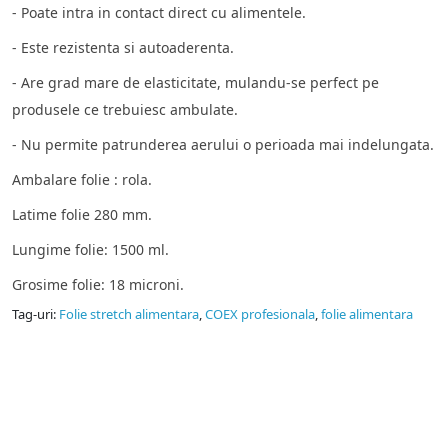
- Poate intra in contact direct cu alimentele.
- Este rezistenta si autoaderenta.
- Are grad mare de elasticitate, mulandu-se perfect pe
produsele ce trebuiesc ambulate.
- Nu permite patrunderea aerului o perioada mai indelungata.
Ambalare folie : rola.
Latime folie 280 mm.
Lungime folie: 1500 ml.
Grosime folie: 18 microni.
Tag-uri:
Folie stretch alimentara
,
COEX profesionala
,
folie alimentara
Pungi vidat
Producator pungi vidat gofrate, pungi vidat netede, folie
sigilat caserole PP.