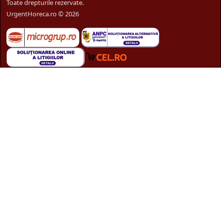
Toate drepturile rezervate.
UrgentHoreca.ro © 2026