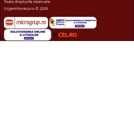
Toate drepturile rezervate.
UrgentHoreca.ro © 2026