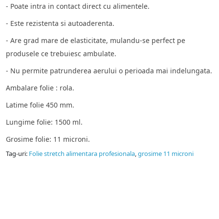
- Poate intra in contact direct cu alimentele.
- Este rezistenta si autoaderenta.
- Are grad mare de elasticitate, mulandu-se perfect pe
produsele ce trebuiesc ambulate.
- Nu permite patrunderea aerului o perioada mai indelungata.
Ambalare folie : rola.
Latime folie 450 mm.
Lungime folie: 1500 ml.
Grosime folie: 11 microni.
Tag-uri:
Folie stretch alimentara profesionala
,
grosime 11 microni
Pungi vidat
Producator pungi vidat gofrate, pungi vidat netede, folie
sigilat caserole PP.