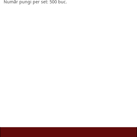
Numãr pungi per set: 500 buc.
Pungi vidat
Producator pungi vidat gofrate, pungi vidat netede, folie
sigilat caserole PP.