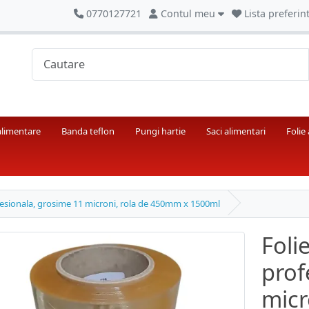
0770127721
Contul meu
Lista preferint
alimentare
Banda teflon
Pungi hartie
Saci alimentari
Folie
fesionala, grosime 11 microni, rola de 450mm x 1500ml
Foli
prof
micr