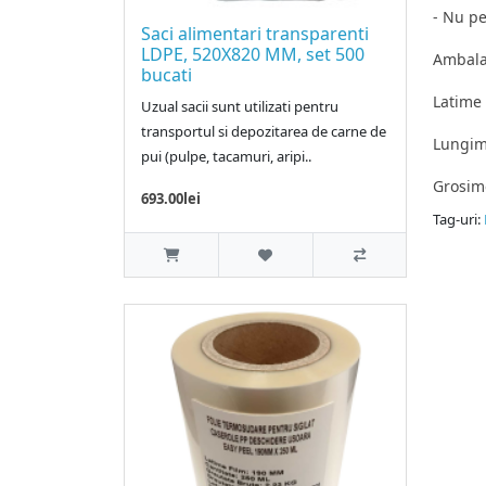
- Nu p
Saci alimentari transparenti
LDPE, 520X820 MM, set 500
Ambalar
bucati
Latime 
Uzual sacii sunt utilizati pentru
transportul si depozitarea de carne de
Lungime
pui (pulpe, tacamuri, aripi..
Grosime
693.00lei
Tag-uri:
Pungi v
Produca