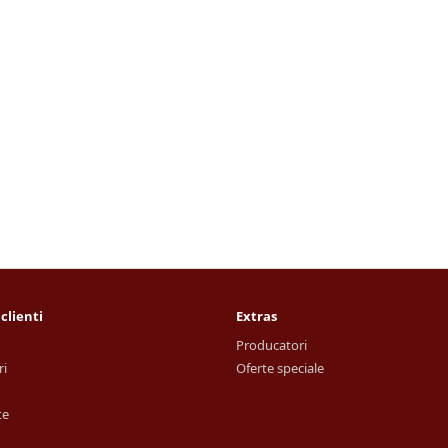
 clienti
Extras
Producatori
ri
Oferte speciale
te