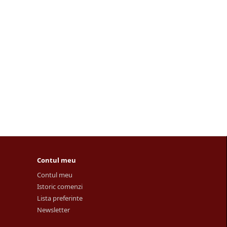
Contul meu
Contul meu
Istoric comenzi
Lista preferinte
Newsletter