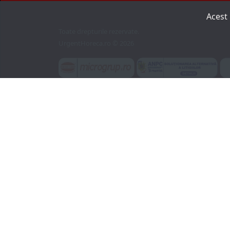
Acest
Toate drepturile rezervate.
UrgentHoreca.ro © 2026