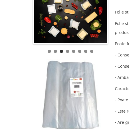
Folie s
Folie s
produse
Poate f
- Conse
- Conse
- Amba
Caracter
- Poate
- Este 
- Are g