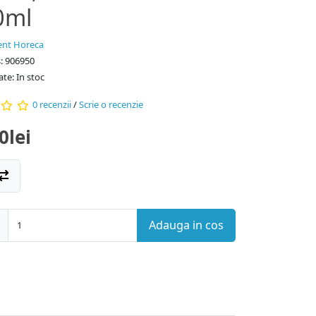
0ml
nt Horeca
: 906950
ate: In stoc
0 recenzii
/
Scrie o recenzie
0lei
Adauga in cos