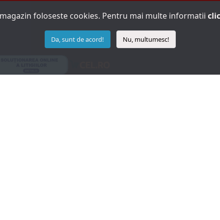
 magazin foloseste cookies. Pentru mai multe informatii
cli
Da, sunt de acord!
Nu, multumesc!