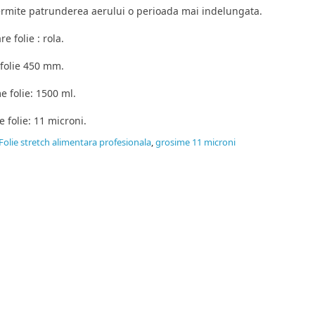
ermite patrunderea aerului o perioada mai indelungata.
e folie : rola.
folie 450 mm.
 folie: 1500 ml.
 folie: 11 microni.
Folie stretch alimentara profesionala
,
grosime 11 microni
idat
tor pungi vidat gofrate, pungi vidat netede, folie sigilat caserole P