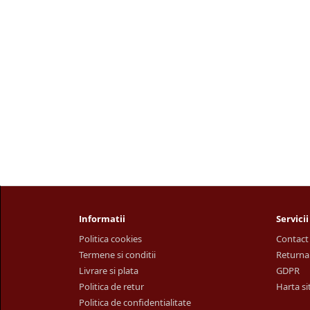
Informatii
Servicii
Politica cookies
Contact
Termene si conditii
Returna
Livrare si plata
GDPR
Politica de retur
Harta si
Politica de confidentialitate