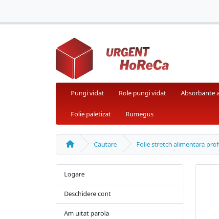
Pungi vidat
Role pungi vidat
Absorbante 
Folie paletizat
Rumegus
Cautare
Folie stretch alimentara pro
Logare
Deschidere cont
Am uitat parola