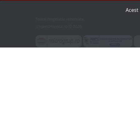
Acest
Toate drepturile rezervate.
UrgentHoreca.ro © 2026