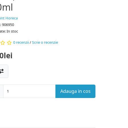
0ml
nt Horeca
: 906950
ate: In stoc
0 recenzii
/
Scrie o recenzie
0lei
Adauga in cos