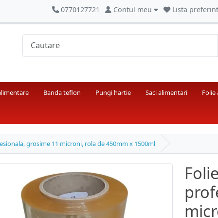
0770127721
Contul meu
Lista preferint
alimentare
Banda teflon
Pungi hartie
Saci alimentari
Folie
fesionala, grosime 11 microni, rola de 450mm x 1500ml
Foli
prof
micr