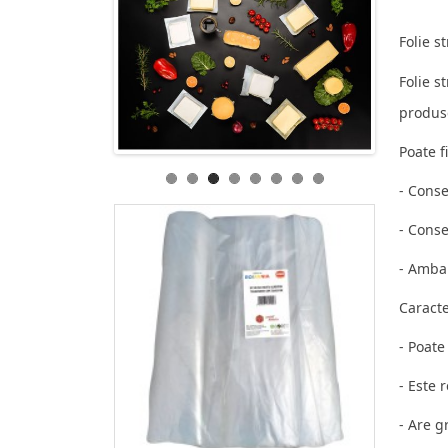
Folie s
Folie s
produse
Poate f
- Conse
- Conse
- Amba
Caracter
- Poate
- Este 
- Are g