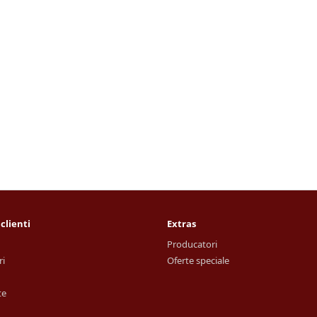
 clienti
Extras
Producatori
ri
Oferte speciale
te