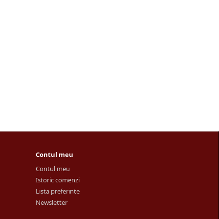
Contul meu
Contul meu
Istoric comenzi
Lista preferinte
Newsletter