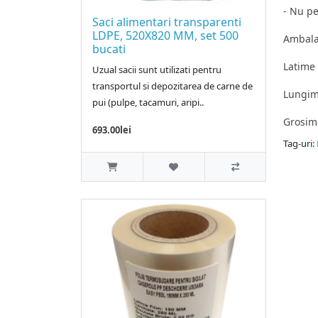
- Nu p
Saci alimentari transparenti
LDPE, 520X820 MM, set 500
Ambalar
bucati
Latime 
Uzual sacii sunt utilizati pentru
transportul si depozitarea de carne de
Lungime
pui (pulpe, tacamuri, aripi..
Grosime
693.00lei
Tag-uri:
Pungi v
Produca