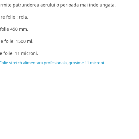
ermite patrunderea aerului o perioada mai indelungata.
e folie : rola.
folie 450 mm.
 folie: 1500 ml.
 folie: 11 microni.
Folie stretch alimentara profesionala
,
grosime 11 microni
idat
tor pungi vidat gofrate, pungi vidat netede, folie sigilat caserole P