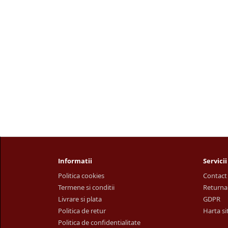
Informatii
Servicii
Politica cookies
Contact
Termene si conditii
Returna
Livrare si plata
GDPR
Politica de retur
Harta si
Politica de confidentialitate