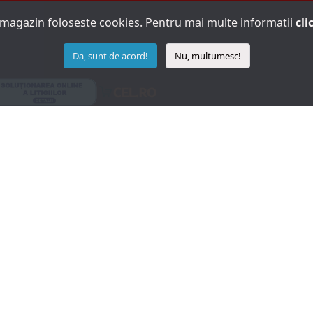
 magazin foloseste cookies. Pentru mai multe informatii
cli
Da, sunt de acord!
Nu, multumesc!