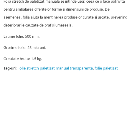
Folia stretch de paletizat manuala se intinde usor, ceea ce o face potrivita
pentru ambalarea diferitelor forme si dimensiuni de produse. De
asemenea, folia ajuta la mentinerea produselor curate si uscate, prevenind
deteriorarile cauzate de praf si umezeala.
Latime folie: 500 mm.
Grosime folie: 23 microni.
Greutate bruta: 1.5 kg.
Tag-uri:
Folie stretch paletizat manual transparenta
,
folie paletizat
Pungi vidat
Producator pungi vidat gofrate, pungi vidat netede, folie
sigilat caserole PP.