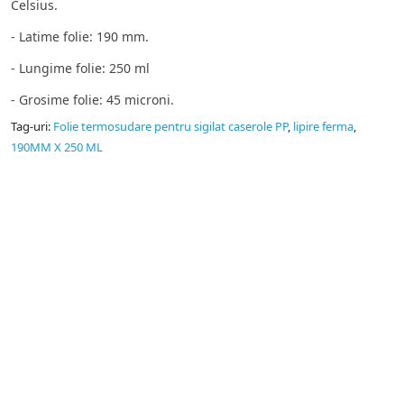
Celsius.
- Latime folie: 190 mm.
- Lungime folie: 250 ml
- Grosime folie: 45 microni.
Tag-uri:
Folie termosudare pentru sigilat caserole PP
,
lipire ferma
,
190MM X 250 ML
Pungi vidat
Producator pungi vidat gofrate, pungi vidat netede, folie
sigilat caserole PP.