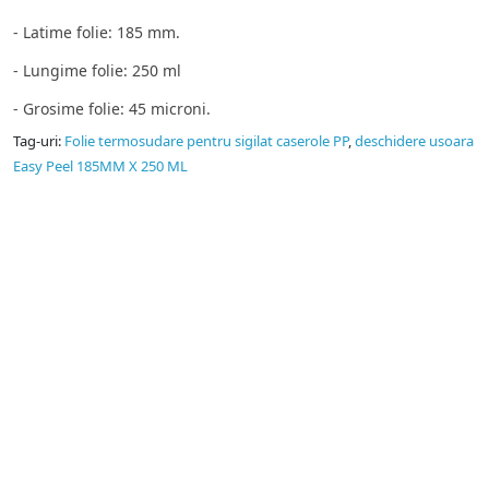
- Latime folie: 185 mm.
- Lungime folie: 250 ml
- Grosime folie: 45 microni.
Tag-uri:
Folie termosudare pentru sigilat caserole PP
,
deschidere usoara
Easy Peel 185MM X 250 ML
Pungi vidat
Producator pungi vidat gofrate, pungi vidat netede, folie
sigilat caserole PP.