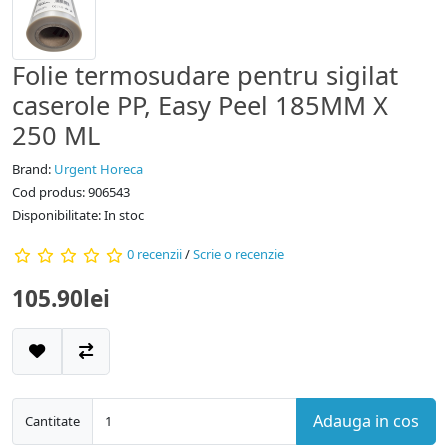
Folie termosudare pentru sigilat
caserole PP, Easy Peel 185MM X
250 ML
Brand:
Urgent Horeca
Cod produs: 906543
Disponibilitate: In stoc
0 recenzii
/
Scrie o recenzie
105.90lei
Adauga in cos
Cantitate