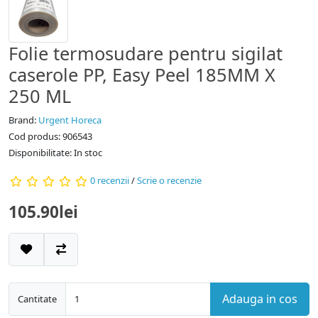
Folie termosudare pentru sigilat
caserole PP, Easy Peel 185MM X
250 ML
Brand:
Urgent Horeca
Cod produs: 906543
Disponibilitate: In stoc
0 recenzii
/
Scrie o recenzie
105.90lei
Adauga in cos
Cantitate