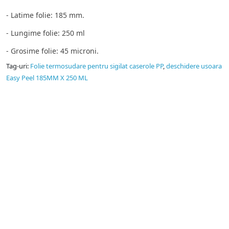
- Latime folie: 185 mm.
- Lungime folie: 250 ml
- Grosime folie: 45 microni.
Tag-uri:
Folie termosudare pentru sigilat caserole PP
,
deschidere usoara
Easy Peel 185MM X 250 ML
Pungi vidat
Producator pungi vidat gofrate, pungi vidat netede, folie
sigilat caserole PP.