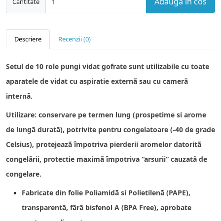
Adauga in cos
Cantitate
Descriere
Recenzii (0)
Setul de 10 role pungi vidat gofrate sunt utilizabile cu toate
aparatele de vidat cu aspiratie externã sau cu camerã
internã.
Utilizare: conservare pe termen lung (prospetime si arome
de lungã duratã), potrivite pentru congelatoare (-40 de grade
Celsius), protejeazã ȋmpotriva pierderii aromelor datoritã
congelãrii, protectie maximã ȋmpotriva “arsurii” cauzatã de
congelare.
Fabricate din folie Poliamidã si Polietilenã (PAPE),
transparentã, fãrã bisfenol A (BPA Free), aprobate