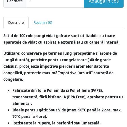
Adauga in cos
Cantitate
Descriere
Recenzii (0)
Setul de 100 role pungi vidat gofrate sunt utilizabile cu toate
aparatele de vidat cu aspiratie externã sau cu camerã internã.
Utilizare: conservare pe termen lung (prospetime si arome de
lungã duratã), potrivite pentru congelatoare (-40 de grade
Celsius), protejeazã ȋmpotriva pierderii aromelor datoritã
congelãrii, protectie maximã ȋmpotriva “arsurii” cauzatã de
congelare.
Fabricate din folie Poliamidã si Polietilenã (PAPE),
transparentã, fãrã bisfenol A (BPA Free), aprobate pentru uz
alimentar.
Ideale pentru gãtit Sous Vide (max. 90°C panã la 2 ore, max.
70°C panã la 4 ore).
Rezistente la rupere, la perforãri sau umezealã.