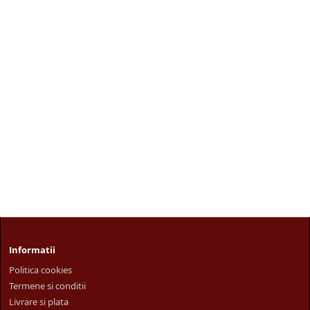
sigilat caserole PP.
Informatii
Politica cookies
Termene si conditii
Livrare si plata