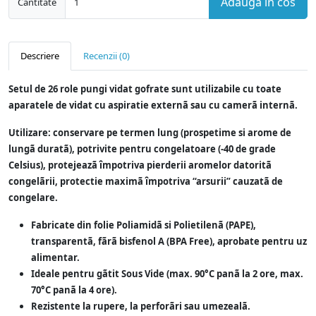
Adauga in cos
Cantitate
Descriere
Recenzii (0)
Setul de 26 role pungi vidat gofrate sunt utilizabile cu toate
aparatele de vidat cu aspiratie externã sau cu camerã internã.
Utilizare: conservare pe termen lung (prospetime si arome de
lungã duratã), potrivite pentru congelatoare (-40 de grade
Celsius), protejeazã ȋmpotriva pierderii aromelor datoritã
congelãrii, protectie maximã ȋmpotriva “arsurii” cauzatã de
congelare.
Fabricate din folie Poliamidã si Polietilenã (PAPE),
transparentã, fãrã bisfenol A (BPA Free), aprobate pentru uz
alimentar.
Ideale pentru gãtit Sous Vide (max. 90°C panã la 2 ore, max.
70°C panã la 4 ore).
Rezistente la rupere, la perforãri sau umezealã.