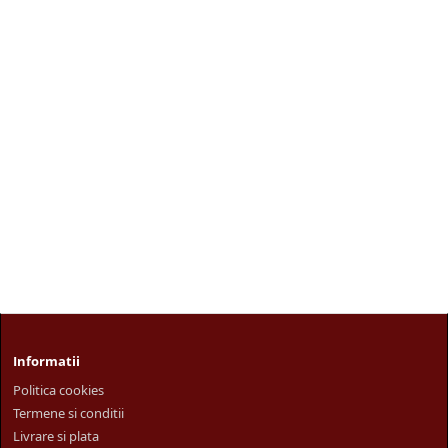
sigilat caserole PP.
Informatii
Politica cookies
Termene si conditii
Livrare si plata