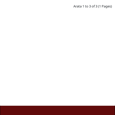
Arata 1 to 3 of 3 (1 Pages)
Pungi vidat
Producator pungi vidat gofrate, pungi vidat netede, folie
sigilat caserole PP.